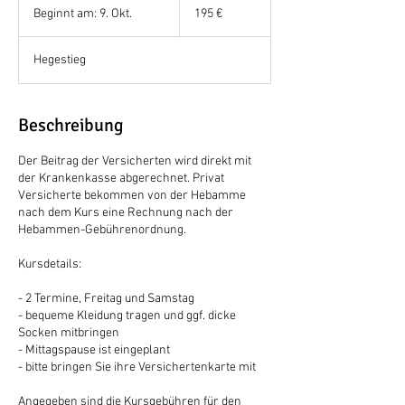
Euro
Beginnt am: 9. Okt.
B
195 €
e
g
Hegestieg
i
n
n
t
Beschreibung
a
m
Der Beitrag der Versicherten wird direkt mit
:
der Krankenkasse abgerechnet. Privat
9
Versicherte bekommen von der Hebamme
.
nach dem Kurs eine Rechnung nach der
O
Hebammen-Gebührenordnung.
k
t
Kursdetails:
.
- 2 Termine, Freitag und Samstag
- bequeme Kleidung tragen und ggf. dicke
Socken mitbringen
- Mittagspause ist eingeplant
- bitte bringen Sie ihre Versichertenkarte mit
Angegeben sind die Kursgebühren für den